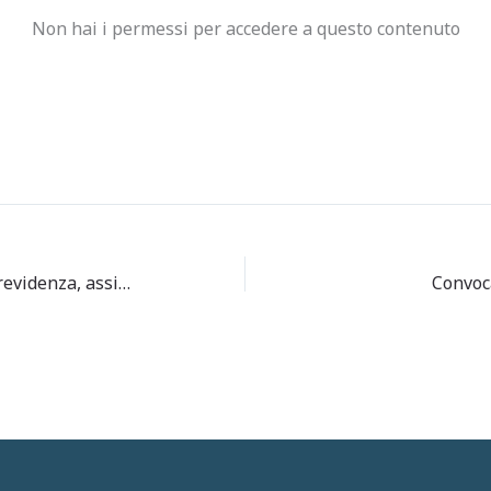
Non hai i permessi per accedere a questo contenuto
Cassa Forense. Pillole di previdenza, assistenza ed introduzione alla piattaforma informatica dell’avvocatura “PDUA”
Convoca